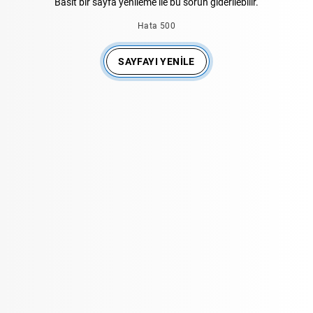
Basit bir sayfa yenileme ile bu sorun giderilebilir.
Hata 500
SAYFAYI YENILE