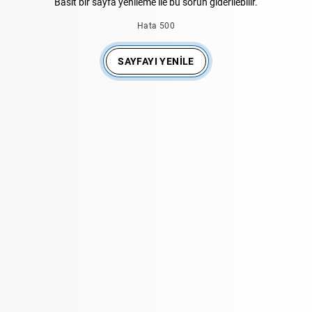
Basit bir sayfa yenileme ile bu sorun giderilebilir.
Hata 500
SAYFAYI YENILE